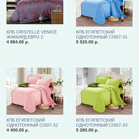
КПБ CRISTELLE VENICE
КПБ ЕГИПЕТСКИЙ
ЖАККАРД ЕВРО 2
ОДНОТОННЫЙ CIS07-31
НАВОЛОЧКИ TJ111-33
4 884.00 р.
КОД1156
5 520.00 р.
КОД1029
КПБ ЕГИПЕТСКИЙ
КПБ ЕГИПЕТСКИЙ
ОДНОТОННЫЙ CIS07-32
ОДНОТОННЫЙ CIS07-33
КОД1156
4 400.00 р.
КОД1156
5 280.00 р.