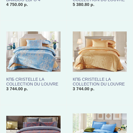
НАВОЛОЧКИ CD06-02
4 750.00 р.
ЖАККАРД ЕВРО CJ03-23
5 380.80 р.
КОД1067
COD.10640
КПБ CRISTELLE LA
КПБ CRISTELLE LA
COLLECTION DU LOUVRE
COLLECTION DU LOUVRE
ЖАККАРД ЕВРО CJ03-31
3 744.00 р.
ЖАККАРД ЕВРО CJ03-32
3 744.00 р.
COD.10640
COD.10640