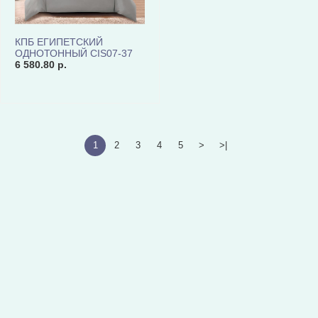
КПБ ЕГИПЕТСКИЙ
ОДНОТОННЫЙ CIS07-37
КОД1156
6 580.80 р.
1
2
3
4
5
>
>|