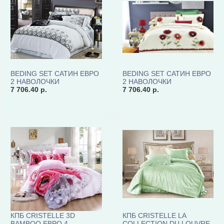
BEDING SET САТИН ЕВРО
BEDING SET САТИН ЕВРО
2 НАВОЛОЧКИ
2 НАВОЛОЧКИ
"CRISTELLE" TCR04-02
7 706.40 р.
"CRISTELLE" TCR04-07
7 706.40 р.
КОД 1065
КОД 1065
КПБ CRISTELLE 3D
КПБ CRISTELLE LA
BAMBOO ЕВРО 4
COLLECTION DU LOUVRE