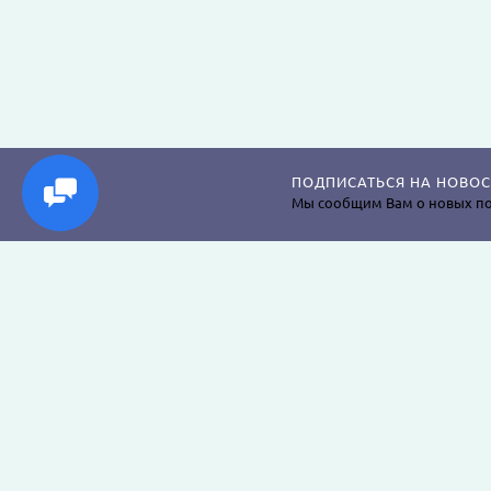
ПОДПИСАТЬСЯ НА НОВОС
Мы сообщим Вам о новых по
Магазин постельного белья, пледов, одеял, пр
наволочек, подушек, халатов и аксессуаров дл
крепкого сна