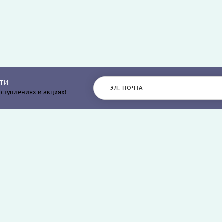
ТИ
ступлениях и акциях!
РАЗДЕЛЫ САЙТА
О КОМПАНИИ
Постельное белье
О нас
Покрывала
Информация о дос
остыней,
Пледы
Политика безопасн
я
Простыни и наволочки
Условия соглашен