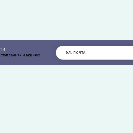
ТИ
ступлениях и акциях!
РАЗДЕЛЫ САЙТА
О КОМПАНИИ
Постельное белье
О нас
Покрывала
Информация о дос
остыней,
Пледы
Политика безопасн
я
Простыни и наволочки
Условия соглашен