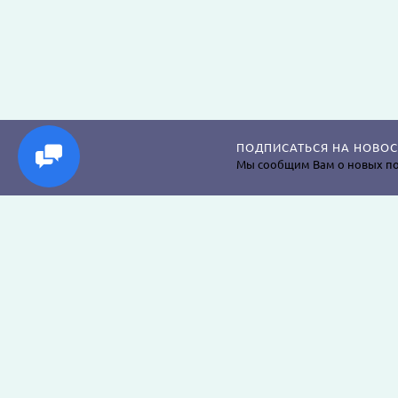
ПОДПИСАТЬСЯ НА НОВОС
Мы сообщим Вам о новых по
Магазин постельного белья, пледов, одеял, пр
наволочек, подушек, халатов и аксессуаров дл
крепкого сна