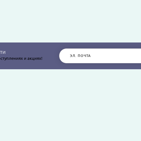
ТИ
ступлениях и акциях!
РАЗДЕЛЫ САЙТА
О КОМПАНИИ
Постельное белье
О нас
Покрывала
Информация о дос
остыней,
Пледы
Политика безопасн
я
Простыни и наволочки
Условия соглашен