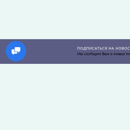
ПОДПИСАТЬСЯ НА НОВОС
Мы сообщим Вам о новых по
Магазин постельного белья, пледов, одеял, пр
наволочек, подушек, халатов и аксессуаров дл
крепкого сна