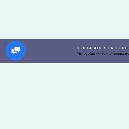
ПОДПИСАТЬСЯ НА НОВОС
Мы сообщим Вам о новых по
Магазин постельного белья, пледов, одеял, пр
наволочек, подушек, халатов и аксессуаров дл
крепкого сна