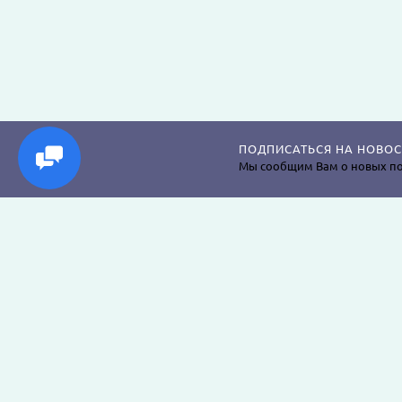
ПОДПИСАТЬСЯ НА НОВОС
Мы сообщим Вам о новых по
Магазин постельного белья, пледов, одеял, пр
наволочек, подушек, халатов и аксессуаров дл
крепкого сна