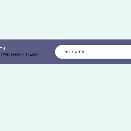
ТИ
ступлениях и акциях!
РАЗДЕЛЫ САЙТА
О КОМПАНИИ
Постельное белье
О нас
Покрывала
Информация о дос
остыней,
Пледы
Политика безопасн
я
Простыни и наволочки
Условия соглашен