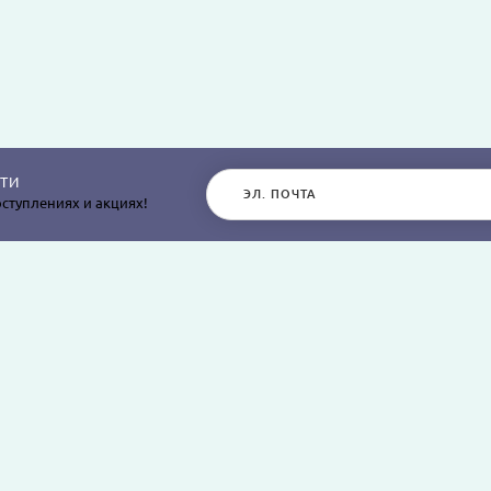
ТИ
ступлениях и акциях!
РАЗДЕЛЫ САЙТА
О КОМПАНИИ
Постельное белье
О нас
Покрывала
Информация о дос
остыней,
Пледы
Политика безопасн
я
Простыни и наволочки
Условия соглашен