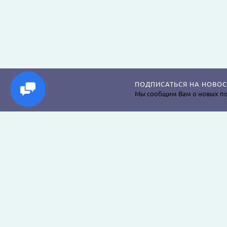
ПОДПИСАТЬСЯ НА НОВОС
Мы сообщим Вам о новых по
Магазин постельного белья, пледов, одеял, пр
наволочек, подушек, халатов и аксессуаров дл
крепкого сна