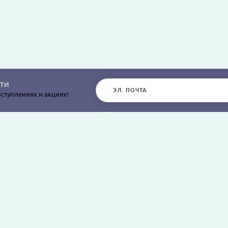
ТИ
ступлениях и акциях!
РАЗДЕЛЫ САЙТА
О КОМПАНИИ
Постельное белье
О нас
Покрывала
Информация о дос
остыней,
Пледы
Политика безопасн
я
Простыни и наволочки
Условия соглашен