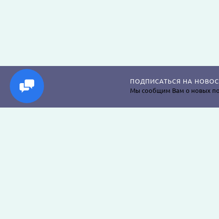
ПОДПИСАТЬСЯ НА НОВОС
Мы сообщим Вам о новых по
Магазин постельного белья, пледов, одеял, пр
наволочек, подушек, халатов и аксессуаров дл
крепкого сна