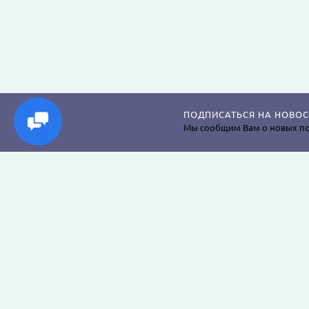
ПОДПИСАТЬСЯ НА НОВОС
Мы сообщим Вам о новых по
Магазин постельного белья, пледов, одеял, пр
наволочек, подушек, халатов и аксессуаров дл
крепкого сна