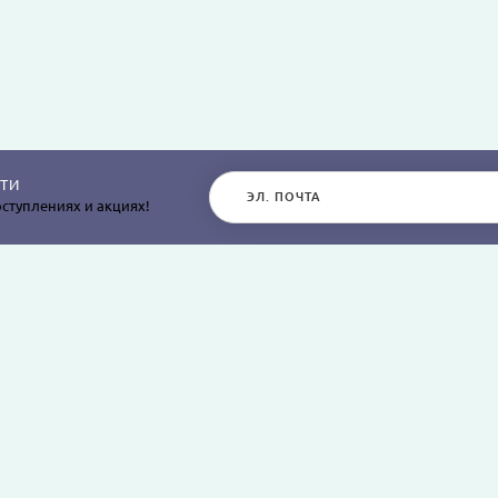
ТИ
ступлениях и акциях!
РАЗДЕЛЫ САЙТА
О КОМПАНИИ
Постельное белье
О нас
Покрывала
Информация о дос
остыней,
Пледы
Политика безопасн
я
Простыни и наволочки
Условия соглашен