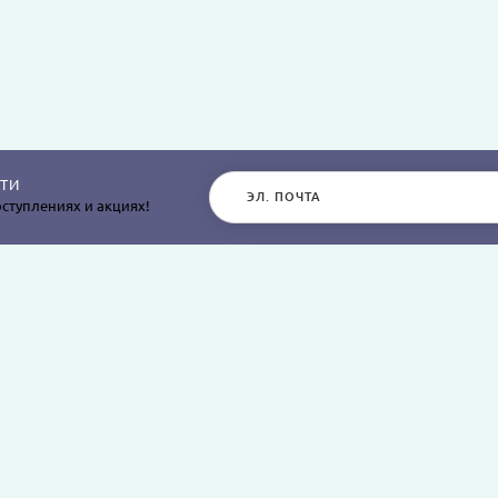
ТИ
ступлениях и акциях!
РАЗДЕЛЫ САЙТА
О КОМПАНИИ
Постельное белье
О нас
Покрывала
Информация о дос
остыней,
Пледы
Политика безопасн
я
Простыни и наволочки
Условия соглашен