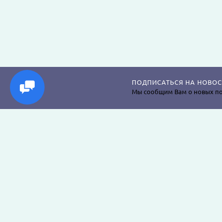
ПОДПИСАТЬСЯ НА НОВОС
Мы сообщим Вам о новых по
Магазин постельного белья, пледов, одеял, пр
наволочек, подушек, халатов и аксессуаров дл
крепкого сна