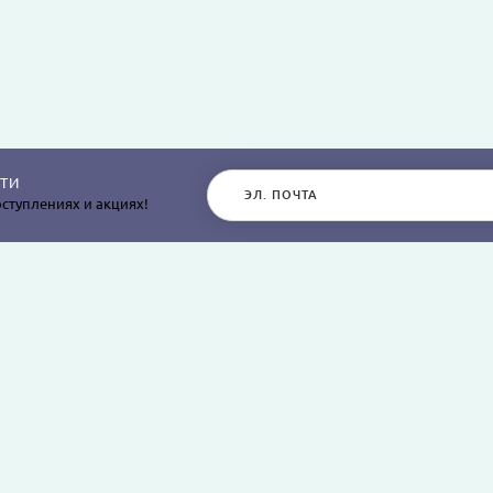
ТИ
ступлениях и акциях!
РАЗДЕЛЫ САЙТА
О КОМПАНИИ
Постельное белье
О нас
Покрывала
Информация о дос
остыней,
Пледы
Политика безопасн
я
Простыни и наволочки
Условия соглашен