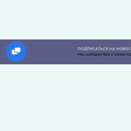
ПОДПИСАТЬСЯ НА НОВОС
Мы сообщим Вам о новых по
Магазин постельного белья, пледов, одеял, пр
наволочек, подушек, халатов и аксессуаров дл
крепкого сна