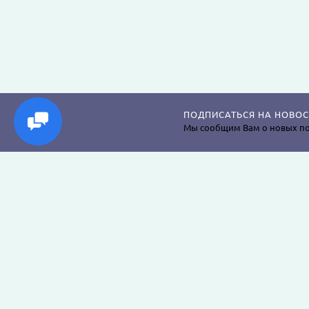
ПОДПИСАТЬСЯ НА НОВОС
Мы сообщим Вам о новых по
Магазин постельного белья, пледов, одеял, пр
наволочек, подушек, халатов и аксессуаров дл
крепкого сна