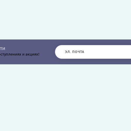
ТИ
ступлениях и акциях!
РАЗДЕЛЫ САЙТА
О КОМПАНИИ
Постельное белье
О нас
Покрывала
Информация о дос
остыней,
Пледы
Политика безопасн
я
Простыни и наволочки
Условия соглашен