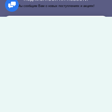
Мы сообщим Вам о новых поступлениях и акциях!
РАЗДЕЛЫ САЙТА
О КОМПАНИИ
Постельное белье
О нас
Покрывала
Информация о доставке
Пледы
Политика безопасности
Простыни и наволочки
Условия соглашения
Подушки и одеяла
Оплата заказов
Наборы
Аксессуары для ванной