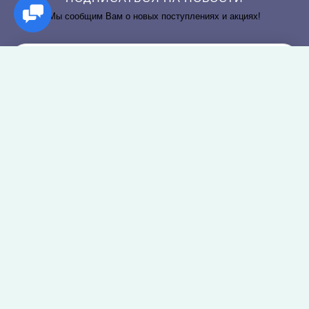
Мы сообщим Вам о новых поступлениях и акциях!
РАЗДЕЛЫ САЙТА
О КОМПАНИИ
Постельное белье
О нас
Покрывала
Информация о доставке
Пледы
Политика безопасности
Простыни и наволочки
Условия соглашения
Подушки и одеяла
Оплата заказов
Наборы
Аксессуары для ванной