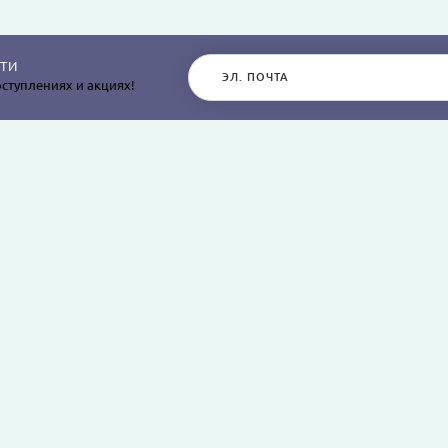
ТИ
ступлениях и акциях!
РАЗДЕЛЫ САЙТА
О КОМПАНИИ
Постельное белье
О нас
Покрывала
Информация о дос
остыней,
Пледы
Политика безопасн
я
Простыни и наволочки
Условия соглашен
Подушки и одеяла
Оплата заказов
Наборы
Аксессуары для ванной