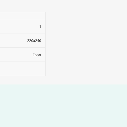
1
220x240
Евро