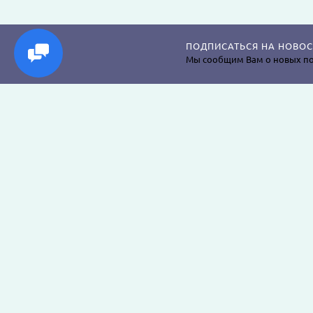
ПОДПИСАТЬСЯ НА НОВОС
Мы сообщим Вам о новых по
Магазин постельного белья, пледов, одеял, пр
наволочек, подушек, халатов и аксессуаров дл
крепкого сна
2021, SpiKrepko.ru, Copyright All right reserved.
Сайт разработан
5trend.ru