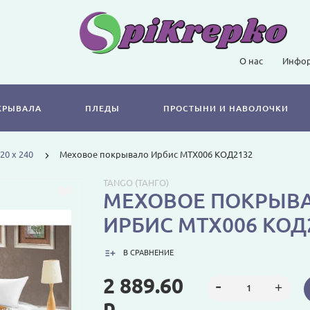
О нас
Инфор
КРЫВАЛА
ПЛЕДЫ
ПРОСТЫНИ И НАВОЛОЧКИ
20 х 240
Меховое покрывало Ирбис MTX006 КОД2132
TANGO (ТАНГО)
МЕХОВОЕ ПОКРЫВ
ИРБИС MTX006 КОД
В СРАВНЕНИЕ
2 889.60
р.